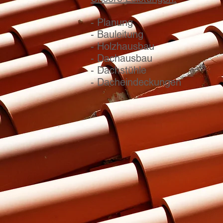
- Planung
- Bauleitung
- Holzhausbau
- Dachausbau
- Dachstühle
- Dacheindeckungen
Wir lieben Holz ...
...wir können