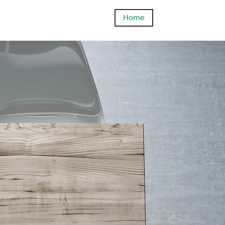
Home
Holzhausbau
Herzlich 
...ansch
schon, d
individue