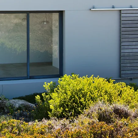
Es gibt viele ve
Arten ein Haus z
...unsere ist d
lange erprobt und
bis ins kleins
ausgereift!