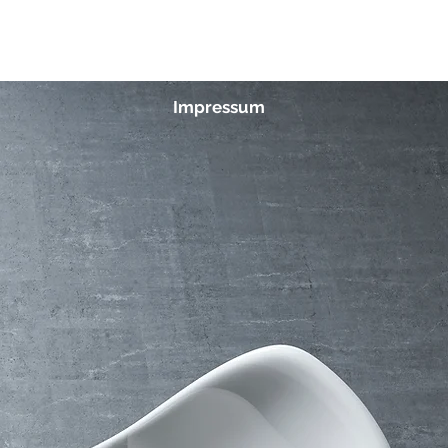
Zimmerei
FAQ
Kontakt
Impressum
willkommen...
einend wissen Sie
ass Sie ein ganz
lles Haus wollen!