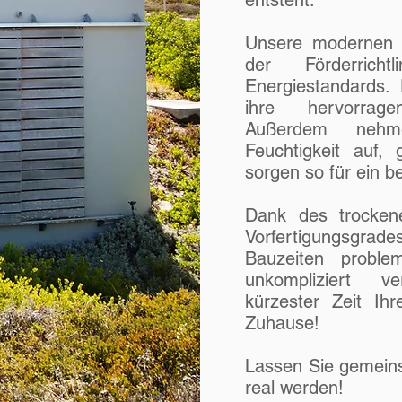
entsteht.
rschiedene
u bauen...
Unsere modernen Hä
der Förderricht
Energiestandards.
urchdacht,
ihre hervorrage
Außerdem nehm
 natürlich
Feuchtigkeit auf,
te Detail
sorgen so für ein 
Dank des trocke
Vorfertigungsgra
Bauzeiten problem
unkompliziert ve
kürzester Zeit I
Zuhause!
Lassen Sie gemein
real werden!