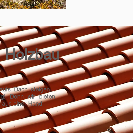
 Holzbau
ufs Dach steigen...
ig! Denn wir bieten
 aus einer Hand!