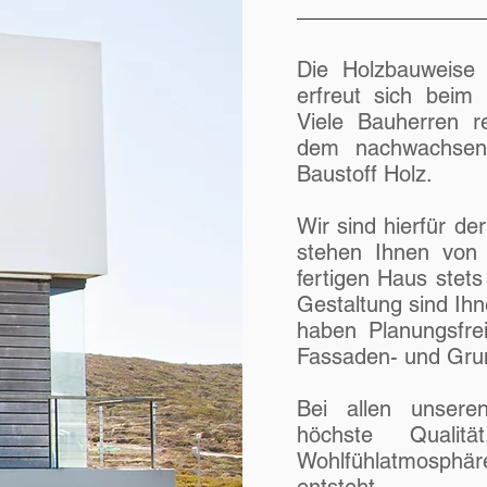
Die Holzbauweise 
erfreut sich beim 
Viele Bauherren r
dem nachwachsend
Baustoff Holz.
Wir sind hierfür de
stehen Ihnen von
fertigen Haus stets
Gestaltung sind Ihn
haben Planungsfre
Fassaden- und Gru
Bei allen unsere
höchste Qualit
Wohlfühlatmosphä